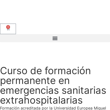
0
Baremo Oposiciones Educación: PDF Gratis + Calculadora de Puntuación
Curso de formación
permanente en
emergencias sanitarias
extrahospitalarias
Formación acreditada por la Universidad Europea Miguel