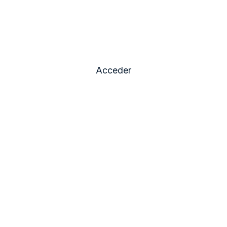
Accede al campus
virtual
Acceder