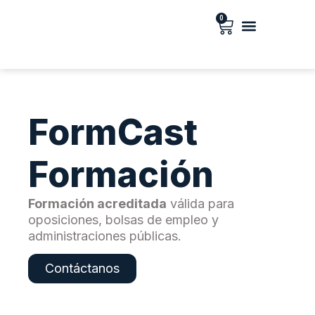
0
Campus virtual
Formación para empresas
Baremo Oposiciones Educación: PDF Gratis + Calculadora de Puntuación
FormCast
Formación
Formación acreditada
válida para
oposiciones, bolsas de empleo y
administraciones públicas.
Contáctanos